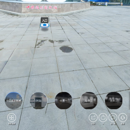
入口
中国摄影艺术
入口
场景一
场景二
场景三
馆
场景选择
分享
0
说一说
联系