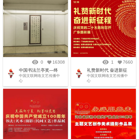
0
16308
1
7660
中国书法兰亭奖—终
礼赞新时代 奋进新征
中国文联网络文艺传播中
中国文联网络文艺传播中
身成就奖艺术家作品
程——庆祝党的二十
心
心
展
大胜利召开 广东摄影
展