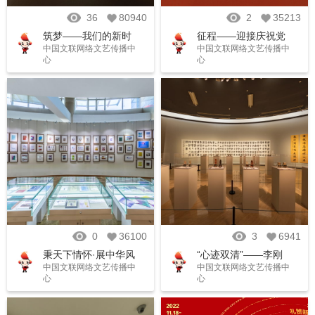
36
80940
2
35213
筑梦——我们的新时
征程——迎接庆祝党
中国文联网络文艺传播中
中国文联网络文艺传播中
代 美术/摄影作品展
的二十大胜利召开书
心
心
法大展
0
36100
3
6941
秉天下情怀·展中华风
“心迹双清”——李刚
中国文联网络文艺传播中
中国文联网络文艺传播中
范——中国文联对外
田书法篆刻作品展
心
心
和对港澳台文化交流
成果