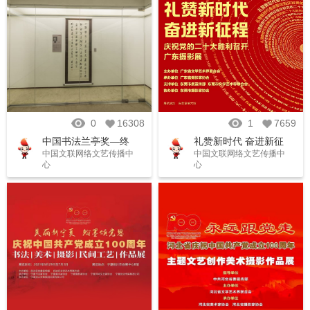
0
16308
1
7659
中国书法兰亭奖—终
礼赞新时代 奋进新征
中国文联网络文艺传播中
中国文联网络文艺传播中
身成就奖艺术家作品
程——庆祝党的二十
心
心
展
大胜利召开 广东摄影
展