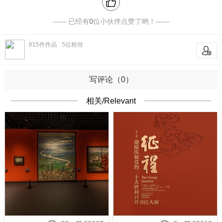
—— 已经有
0
位小伙伴点赞了哟！——
815
件作品
5
位粉丝
关注
写评论（0）
相关/Relevant