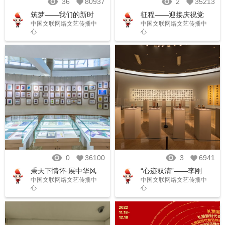
36
80937
2
35213
筑梦——我们的新时
征程——迎接庆祝党
中国文联网络文艺传播中
中国文联网络文艺传播中
代 美术/摄影作品展
的二十大胜利召开书
心
心
法大展
0
36100
3
6941
秉天下情怀·展中华风
“心迹双清”——李刚
中国文联网络文艺传播中
中国文联网络文艺传播中
范——中国文联对外
田书法篆刻作品展
心
心
和对港澳台文化交流
成果