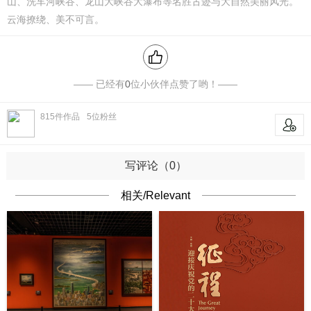
山、洗车河峡谷、龙山大峡谷大瀑布等名胜古迹与大自然美丽风光。
云海撩绕、美不可言。
—— 已经有
0
位小伙伴点赞了哟！——
815
件作品
5
位粉丝
关注
写评论（0）
相关/Relevant