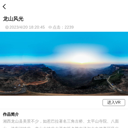
龙山风光
2023/4/20 18:20:45
点击：2239
进入VR
作品简介
湘西龙山县美景不少，如惹巴拉著名三角古桥、太平山寺院、八面