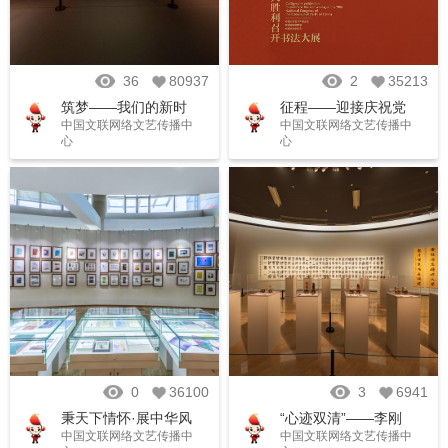
36
80937
2
35213
筑梦——我们的新时
征程——迎接庆祝党
中国文联网络文艺传播中
中国文联网络文艺传播中
代 美术/摄影作品展
的二十大胜利召开书
心
心
法大展
0
36100
3
6941
秉天下情怀·展中华风
“心迹双清”——李刚
中国文联网络文艺传播中
中国文联网络文艺传播中
范——中国文联对外
田书法篆刻作品展