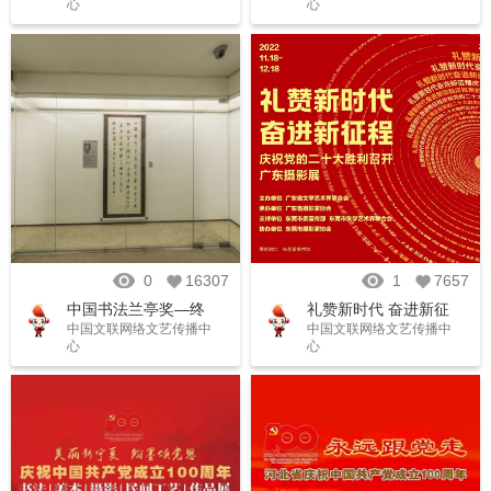
心
心
和对港澳台文化交流
成果
0
16307
1
7657
中国书法兰亭奖—终
礼赞新时代 奋进新征
中国文联网络文艺传播中
中国文联网络文艺传播中
身成就奖艺术家作品
程——庆祝党的二十
心
心
展
大胜利召开 广东摄影
展